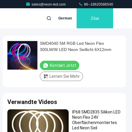
sales@neon-led.com
86--18620586540
Zitat
German
SMD4040 5M RGB Led Neon Flex
300LM/W LED Neon Seillicht 6X12mm
Kontakt Jetzt
Lernen Sie Mehr
Verwandte Videos
IP68 SMD2835 Silikon LED
Neon Flex 24V
Oberflächenmontiertes
Led Neon Seil