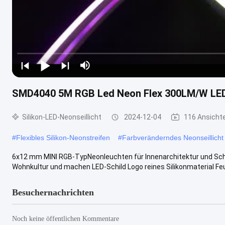
SMD4040 5M RGB Led Neon Flex 300LM/W LED
Silikon-LED-Neonseillicht
2024-12-04
116 Ansicht
#
Flexibles Silikon-Neonstreifen
#
Farbveränderndes Neonseillicht
6x12 mm MINI RGB-TypNeonleuchten für Innenarchitektur und Schr
Wohnkultur und machen LED-Schild Logo reines Silikonmaterial Feuer
Besuchernachrichten
Noch keine öffentlichen Kommentare