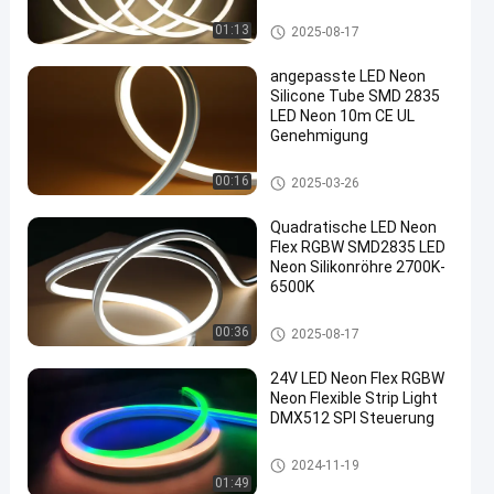
Silikon-LED-Neonseillicht
01:13
2025-08-17
angepasste LED Neon
Silicone Tube SMD 2835
LED Neon 10m CE UL
Genehmigung
Silikon-LED-Neonseillicht
00:16
2025-03-26
Quadratische LED Neon
Flex RGBW SMD2835 LED
Neon Silikonröhre 2700K-
6500K
Silikon-LED-Neonseillicht
00:36
2025-08-17
24V LED Neon Flex RGBW
Neon Flexible Strip Light
DMX512 SPI Steuerung
Silikon-LED-Neonseillicht
2024-11-19
01:49