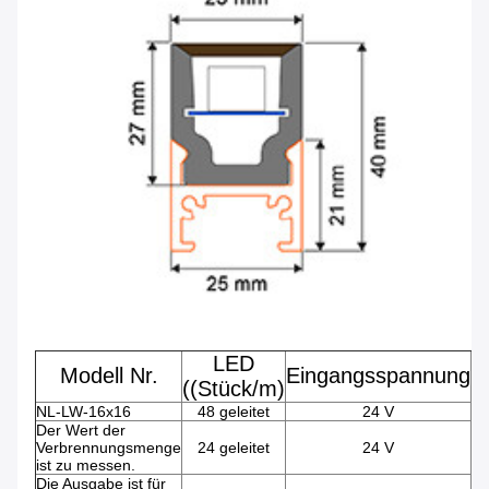
LED
L
Modell Nr.
Eingangsspannung
((Stück/m)
NL-LW-16x16
48 geleitet
24 V
Der Wert der
Verbrennungsmenge
24 geleitet
24 V
ist zu messen.
Die Ausgabe ist für