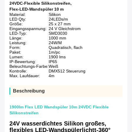
24VDC-Flexible Silikonstreifen
,
Flex-LED-Wandspüler 10 m
Material:
Silikon
LED Qty:
24LEDs/m
Größe:
25 x 27 mm
Eingangsspannung:
24 V Gleichstrom
LED-Typ:
SMD3030
Länge:
1000 mm
Leistung:
24W/M
Form:
Quadratisch, flach
Paket:
1m/pc
Lumen:
1900 lms
IP-Bewertung:
IP65
Beleuchtungs-Farbe:
Weiß
Kontrolle:
DMX512 Steuerung
Max. Laufdauer:
4m
Beschreibung
1900lm Flex LED Wandspüler 10m 24VDC Flexible
Silikonstreifen
24V wasserdichtes Silikon großes,
flexibles LED-Wandspülerlicht
t-360°