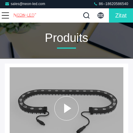
sales@neon-led.com
86--18620586540
Zitat
Produits