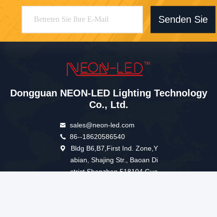
Senden Sie
Dongguan NEON-LED Lighting Technology
Co., Ltd.
sales@neon-led.com
86--18620586540
Bldg B6,B7,First Ind. Zone,Y
abian, Shajing Str., Baoan Di
strict,Shenzhen.518104 Gua
ngdong,PR China
Gute Qualität Chinas IP68 LED Neon Flex Lieferant. Copyright-© 2026