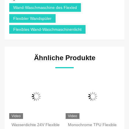
Wand-Waschmaschine des Flexled
Flexibler Wandspüler
Flexibles Wand-Waschmaschinenlicht
Ähnliche Produkte
Video
Video
Vi
Wasserdichte 24V Flexible
Monochrome TPU Flexible
IP